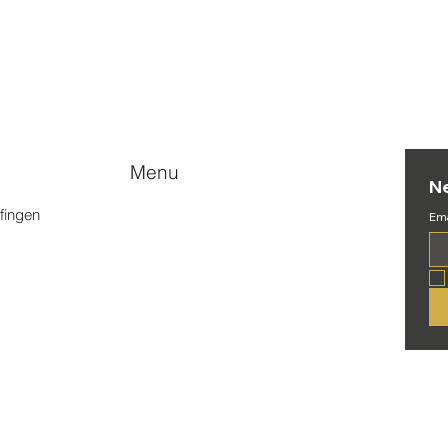
s
Menu
N
lfingen
Willkommen
Ema
Kaltenbach Occasionen
Neumaschinen
Ersatzteile
Serviceauftrag
Über uns
Kontakt