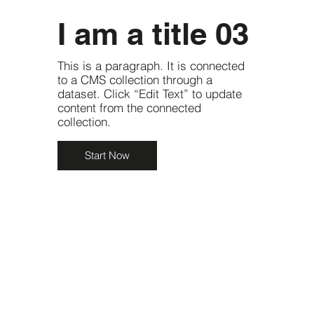
I am a title 03
This is a paragraph. It is connected
to a CMS collection through a
dataset. Click “Edit Text” to update
content from the connected
collection.
Start Now