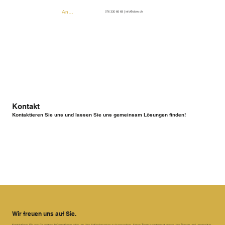
Anmelden
076 330 66 68
|
info@slsm.ch
Kontakt
Kontaktieren Sie uns und lassen Sie uns gemeinsam Lösungen finden!
Wir freuen uns auf Sie.