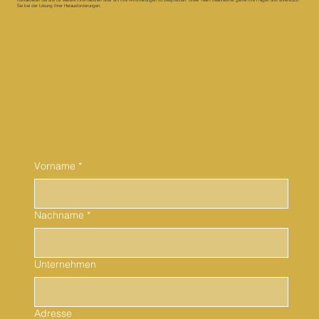
Kontaktieren Sie uns für weitere Informationen oder um Ihre Anforderungen zu besprechen. Unser Team beantwortet gerne Ihre Fragen und unterstützt
Sie bei der Lösung Ihrer Herausforderungen.
Vorname
*
Nachname
*
Unternehmen
Adresse