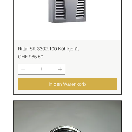
Rittal SK 3302.100 Kühlgerät
Preis
CHF 985.50
In den Warenkorb