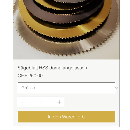
Sägeblatt HSS dampfangelassen
Preis
CHF 250.00
In den Warenkorb