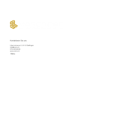
Kontaktieren Sie uns
Libernstrasse 3 . 8112 Otelfingen
info@slsm.ch
076 330 66 68
www.slsm.ch
Menu
Willkommen
Kaltenbach Occasionen
Neumaschinen
Ersatzteile
Serviceauftrag
Über uns
Kontakt