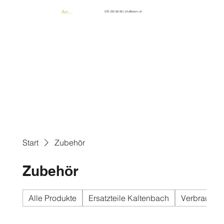
Anmelden
076 330 66 68
|
info@slsm.ch
Start
Zubehör
Zubehör
Alle Produkte
Ersatzteile Kaltenbach
Verbrauchsm