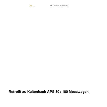
Anmelden
076 330 66 68
|
info@slsm.ch
Retrofit zu Kaltenbach APS 50 / 100 Messwagen