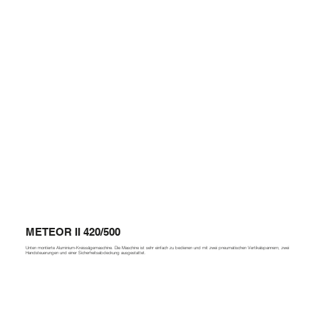
METEOR II 420/500
Unten montierte Aluminium-Kreissägemaschine. Die Maschine ist sehr einfach zu bedienen und mit zwei pneumatischen Vertikalspannern, zwei
Handsteuerungen und einer Sicherheitsabdeckung ausgestattet.