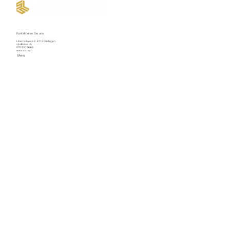
Kontaktieren Sie uns
Libernstrasse 3 . 8112 Otelfingen
info@slsm.ch
076 330 66 68
www.slsm.ch
Menu
Willkommen
Kaltenbach Occasionen
Neumaschinen
Ersatzteile
Serviceauftrag
Über uns
Kontakt