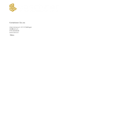
Kontaktieren Sie uns
Libernstrasse 3 . 8112 Otelfingen
info@slsm.ch
076 330 66 68
www.slsm.ch
Menu
Willkommen
Kaltenbach Occasionen
Neumaschinen
Ersatzteile
Serviceauftrag
Über uns
Kontakt