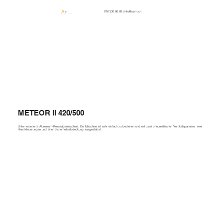
Anmelden
076 330 66 68
|
info@slsm.ch
METEOR II 420/500
Unten montierte Aluminium-Kreissägemaschine. Die Maschine ist sehr einfach zu bedienen und mit zwei pneumatischen Vertikalspannern, zwei
Handsteuerungen und einer Sicherheitsabdeckung ausgestattet.